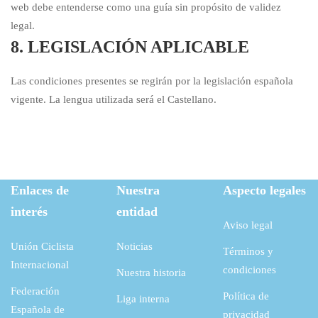
web debe entenderse como una guía sin propósito de validez
legal.
8. LEGISLACIÓN APLICABLE
Las condiciones presentes se regirán por la legislación española
vigente. La lengua utilizada será el Castellano.
Enlaces de
Nuestra
Aspecto legales
interés
entidad
Aviso legal
Unión Ciclista
Noticias
Términos y
Internacional
condiciones
Nuestra historia
Federación
Política de
Liga interna
Española de
privacidad