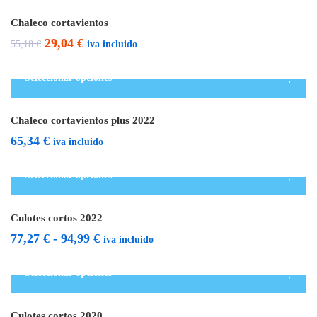
Chaleco cortavientos
El
El
29,04
€
iva incluido
55,18
€
precio
precio
Seleccionar opciones
original
actual
Destacado
era:
es:
Chaleco cortavientos plus 2022
55,18 €.
29,04 €.
65,34
€
iva incluido
Seleccionar opciones
Destacado
Culotes cortos 2022
Rango
77,27
€
-
94,99
€
iva incluido
de
Seleccionar opciones
precios:
Destacado
Rebajado
desde
Culotes cortos 2020