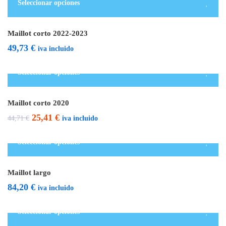
Seleccionar opciones
Maillot corto 2022-2023
49,73
€
iva incluido
Seleccionar opciones
Destacado
Rebajado
Maillot corto 2020
El
El
25,41
€
iva incluido
44,71
€
precio
precio
Seleccionar opciones
original
actual
era:
es:
Maillot largo
44,71 €.
25,41 €.
84,20
€
iva incluido
Seleccionar opciones
Destacado
Rebajado