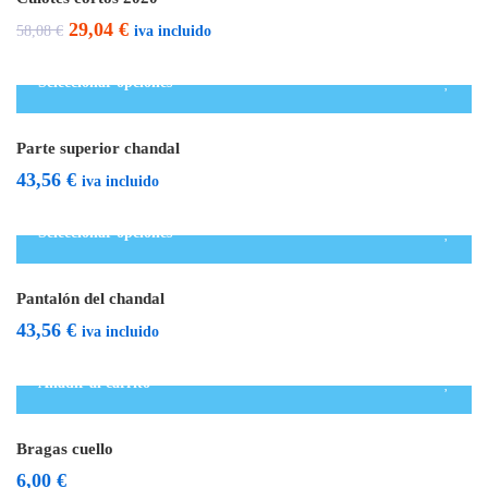
77,27 €
El
El
29,04
€
iva incluido
58,08
€
hasta
precio
precio
94,99 €
Seleccionar opciones
original
actual
era:
es:
Parte superior chandal
58,08 €.
29,04 €.
43,56
€
iva incluido
Seleccionar opciones
Pantalón del chandal
43,56
€
iva incluido
Añadir al carrito
Bragas cuello
6,00
€