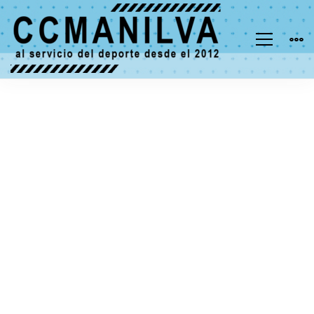
Aqua
–
Research
and
Energy