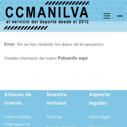
Error
Error
: No se han recibido los datos de la operación.
Puedes intentarlo de nuevo
Pulsando aquí
en
el
Enlaces de
Nuestra
Aspecto
pago
interés
entidad
legales
Unión Ciclista
Noticias
Aviso legal
Internacional