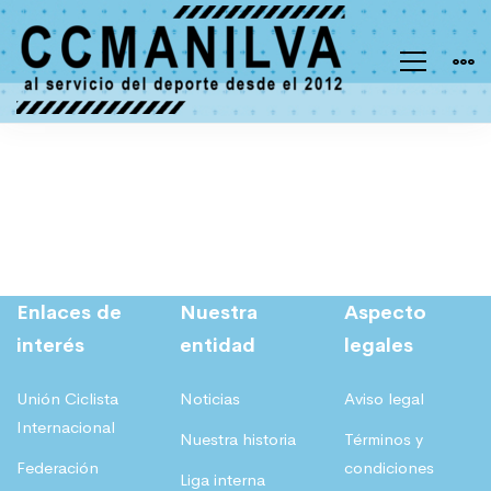
Evento
3
Enlaces de
Nuestra
Aspecto
interés
entidad
legales
Unión Ciclista
Noticias
Aviso legal
Internacional
Nuestra historia
Términos y
Federación
condiciones
Liga interna