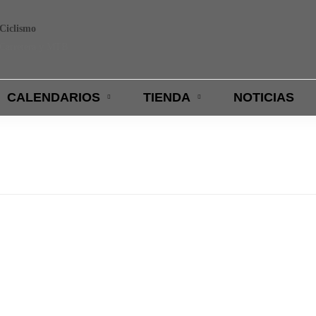
Ciclismo
Carretera y MTB
CALENDARIOS
TIENDA
NOTICIAS
jado