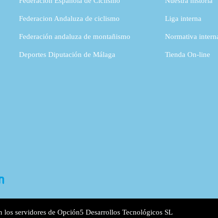
Federación Española de Ciclismo
Nuestra historia
Federacion Andaluza de ciclismo
Liga interna
Federación andaluza de montañismo
Normativa intern
Deportes Diputación de Málaga
Tienda On-line
n los servidores de
Opción5 Desarrollos Tecnológicos SL