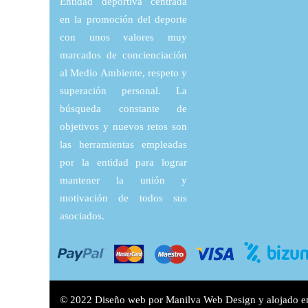
Entidad deportiva centrada
en la promoción del deporte
con unos valores muy
marcados de concienciación
al Medio Ambiente, respeto y
superación personal. La
búsqueda constante de
objetivos y nuevos retos son
las herramientas empleadas
por la entidad para lograr
mantener la unión y
motivación de todos sus
asociados.
© 2022 Diseño web por
Manilva Web Design
y alojado e