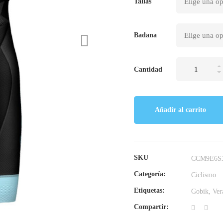
Tallas
Badana
Culotes
Cantidad
cortos
2022
cantidad
Añadir al carrito
SKU
CCM9E6S3
Categoría:
Ciclismo
Etiquetas:
Gobik
,
Ver
Compartir: