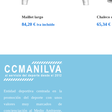
Seleccionar opciones
Selecc
Maillot largo
Chaleco 
84,20
€
65,34
€
iva incluido
Entidad deportiva centrada en la
promoción del deporte con unos
valores muy marcados de
concienciación al Medio Ambiente,