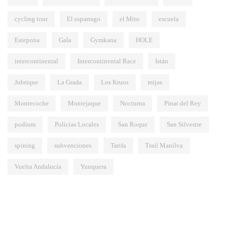
cycling tour
El esparrago
el Mito
escuela
Estepona
Gala
Gymkana
HOLE
intercontinental
Intercontinental Race
Istán
Jubrique
La Grada
Los Kruos
mijas
Montecoche
Montejaque
Nocturna
Pinar del Rey
podium
Policias Locales
San Roque
San Silvestre
spining
subvenciones
Tarifa
Trail Manilva
Vuelta Andalucía
Yunquera