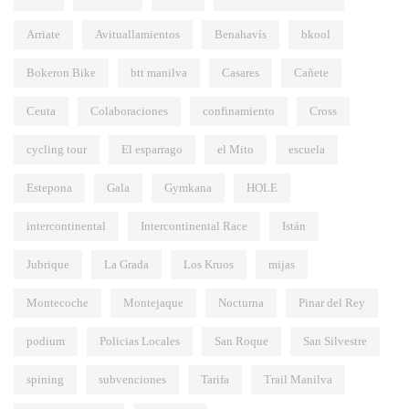
Arriate
Avituallamientos
Benahavís
bkool
Bokeron Bike
btt manilva
Casares
Cañete
Ceuta
Colaboraciones
confinamiento
Cross
cycling tour
El esparrago
el Mito
escuela
Estepona
Gala
Gymkana
HOLE
intercontinental
Intercontinental Race
Istán
Jubrique
La Grada
Los Kruos
mijas
Montecoche
Montejaque
Nocturna
Pinar del Rey
podium
Policias Locales
San Roque
San Silvestre
spining
subvenciones
Tarifa
Trail Manilva