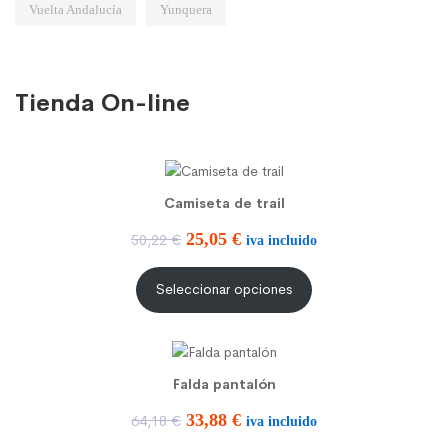
Vuelta Andalucía
Yunquera
Tienda On-line
Camiseta de trail
E
E
25,05
€
50,22
€
iva incluido
l
l
Seleccionar opciones
p
p
r
r
e
e
Falda pantalón
c
c
E
E
33,88
€
64,18
€
iva incluido
i
i