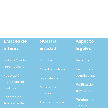
i
t
e
:
,
g
u
r
3
2
€
i
a
a
3
2
.
n
l
:
,
a
e
6
8
€
Enlaces de
Nuestra
Aspecto
l
s
4
8
.
interés
entidad
legales
e
:
,
r
2
1
€
Unión Ciclista
Noticias
Aviso legal
a
9
8
.
Internacional
Nuestra historia
Términos y
:
,
Federación
condiciones
Liga interna
5
0
€
Española de
Política de
5
4
.
Normativa
Ciclismo
privacidad
interna
,
Federacion
Políticas de
1
€
Tienda On-line
Andaluza de
Cookie