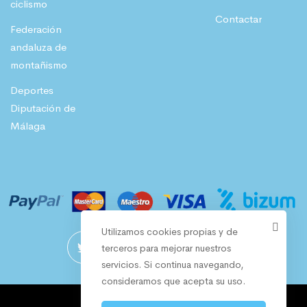
8
.
ciclismo
Contactar
Federación
€
andaluza de
.
montañismo
Deportes
Diputación de
Málaga
Utilizamos cookies propias y de
terceros para mejorar nuestros
servicios. Si continua navegando,
consideramos que acepta su uso.