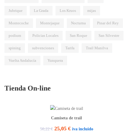
Jubrique
La Grada
Los Kruos
mijas
Montecoche
Montejaque
Nocturna
Pinar del Rey
podium
Policias Locales
San Roque
San Silvestre
spining
subvenciones
Tarifa
Trail Manilva
Vuelta Andalucía
Yunquera
Tienda On-line
Camiseta de trail
E
E
25,05
€
iva incluido
50,22
€