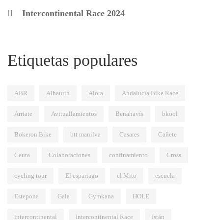
Intercontinental Race 2024
Etiquetas populares
ABR
Alhaurín
Alora
Andalucía Bike Race
Arriate
Avituallamientos
Benahavís
bkool
Bokeron Bike
btt manilva
Casares
Cañete
Ceuta
Colaboraciones
confinamiento
Cross
cycling tour
El esparrago
el Mito
escuela
Estepona
Gala
Gymkana
HOLE
intercontinental
Intercontinental Race
Istán