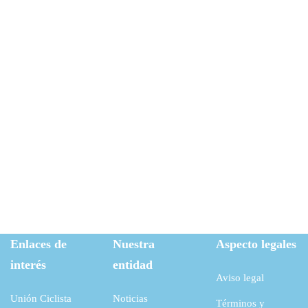
Cyber Security
Arden-Internal Networking
Cyber Security
A Freeserve case study
Enlaces de
Nuestra
Aspecto legales
interés
entidad
Aviso legal
Unión Ciclista
Noticias
Términos y