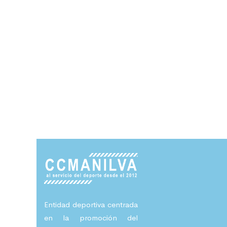
IT consultancy
A Sixbase typical case study
Entidad deportiva centrada
en la promoción del