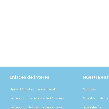
Enlaces de interés
Nuestra ent
Unión Ciclista Internacional
Noticias
Federación Española de Ciclismo
Nuestra historia
Federacion Andaluza de ciclismo
Liga interna