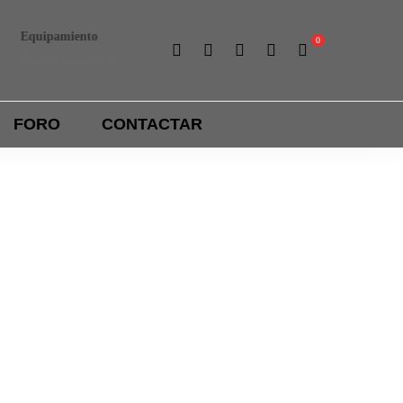
Equipamiento
Liga interna
Ropa y accesorios
Importantes premios
FORO
CONTACTAR