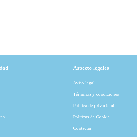
Reconocimiento en la Gala del Deporte
Éxi
2023
idad
Aspecto legales
Aviso legal
a
Términos y condiciones
Política de privacidad
rna
Políticas de Cookie
Contactar