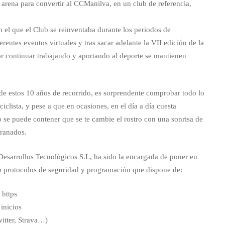
 arena para convertir al CCManilva, en un club de referencia,
el que el Club se reinventaba durante los periodos de
rentes eventos virtuales y tras sacar adelante la VII edición de la
or continuar trabajando y aportando al deporte se mantienen
 de estos 10 años de recorrido, es sorprendente comprobar todo lo
iclista, y pese a que en ocasiones, en el día a día cuesta
 no se puede contener que se te cambie el rostro con una sonrisa de
Granados.
sarrollos Tecnológicos S.L, ha sido la encargada de poner en
n protocolos de seguridad y programación que dispone de:
 https
inicios
itter, Strava…)