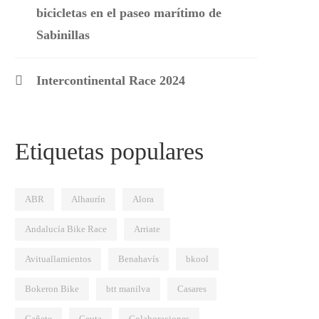
bicicletas en el paseo marítimo de
Sabinillas
Intercontinental Race 2024
Etiquetas populares
ABR
Alhaurín
Alora
Andalucía Bike Race
Arriate
Avituallamientos
Benahavís
bkool
Bokeron Bike
btt manilva
Casares
Cañete
Ceuta
Colaboraciones