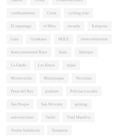
confinamiento
Cross
cycling tour
El esparrago
el Mito
escuela
Estepona
Gala
Gymkana
HOLE
intercontinental
Intercontinental Race
Istán
Jubrique
La Grada
Los Kruos
mijas
Montecoche
Montejaque
Nocturna
Pinar del Rey
podium
Policias Locales
San Roque
San Silvestre
spining
subvenciones
Tarifa
Trail Manilva
Vuelta Andalucía
Yunquera