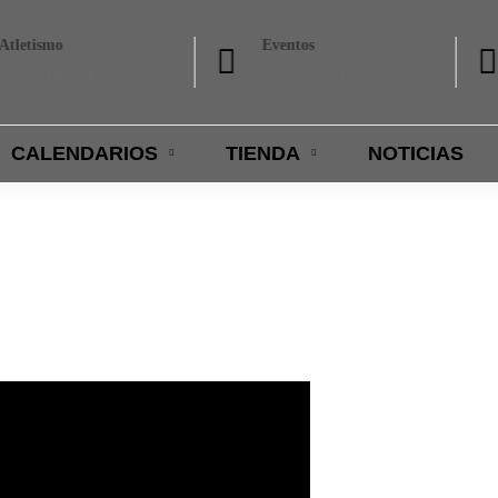
Atletismo
Eventos
Trail y running
BTT, Gymkana
CALENDARIOS
TIENDA
NOTICIAS