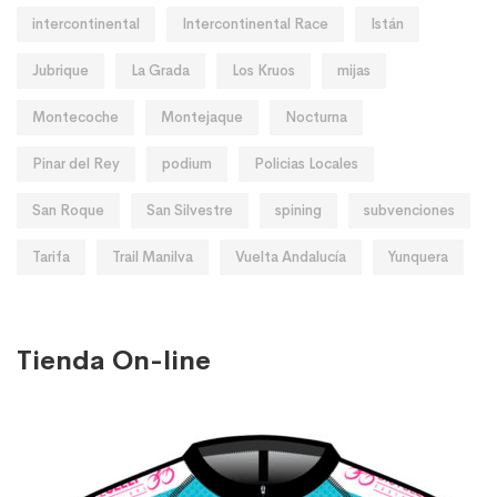
intercontinental
Intercontinental Race
Istán
Jubrique
La Grada
Los Kruos
mijas
Montecoche
Montejaque
Nocturna
Pinar del Rey
podium
Policias Locales
San Roque
San Silvestre
spining
subvenciones
Tarifa
Trail Manilva
Vuelta Andalucía
Yunquera
Tienda On-line