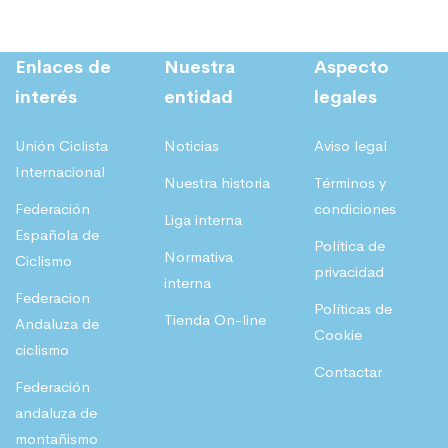
n
l
:
,
a
e
6
8
l
s
Enlaces de
Nuestra
Aspecto
4
8
interés
entidad
legales
e
:
,
r
2
1
€
Unión Ciclista
Noticias
Aviso legal
a
9
8
.
Internacional
Nuestra historia
Términos y
:
,
Federación
condiciones
Liga interna
5
0
€
Española de
Política de
5
4
.
Normativa
Ciclismo
privacidad
,
interna
Federacion
Políticas de
1
€
Tienda On-line
Andaluza de
Cookie
8
.
ciclismo
Contactar
Federación
€
andaluza de
.
montañismo