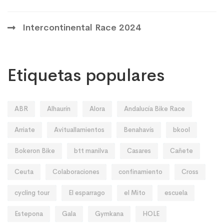
Intercontinental Race 2024
Etiquetas populares
ABR
Alhaurín
Alora
Andalucía Bike Race
Arriate
Avituallamientos
Benahavís
bkool
Bokeron Bike
btt manilva
Casares
Cañete
Ceuta
Colaboraciones
confinamiento
Cross
cycling tour
El esparrago
el Mito
escuela
Estepona
Gala
Gymkana
HOLE