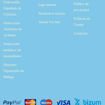
Federación
Política de
5
0
Liga interna
€
Española de
privacidad
5
4
.
Normativa interna
Ciclismo
Políticas de
,
Tienda On-line
Federacion
Cookie
1
€
Andaluza de
Contactar
8
.
ciclismo
Federación
€
andaluza de
.
montañismo
Deportes
Diputación de
Málaga