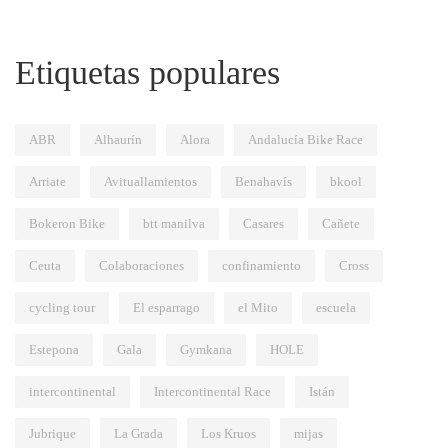
Etiquetas populares
ABR
Alhaurín
Alora
Andalucía Bike Race
Arriate
Avituallamientos
Benahavís
bkool
Bokeron Bike
btt manilva
Casares
Cañete
Ceuta
Colaboraciones
confinamiento
Cross
cycling tour
El esparrago
el Mito
escuela
Estepona
Gala
Gymkana
HOLE
intercontinental
Intercontinental Race
Istán
Jubrique
La Grada
Los Kruos
mijas