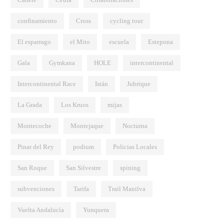
confinamiento
Cross
cycling tour
El esparrago
el Mito
escuela
Estepona
Gala
Gymkana
HOLE
intercontinental
Intercontinental Race
Istán
Jubrique
La Grada
Los Kruos
mijas
Montecoche
Montejaque
Nocturna
Pinar del Rey
podium
Policias Locales
San Roque
San Silvestre
spining
subvenciones
Tarifa
Trail Manilva
Vuelta Andalucía
Yunquera