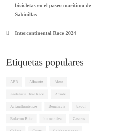
bicicletas en el paseo marítimo de
Sabinillas
Intercontinental Race 2024
Etiquetas populares
ABR
Alhaurín
Alora
Andalucía Bike Race
Arriate
Avituallamientos
Benahavís
bkool
Bokeron Bike
btt manilva
Casares
Cañete
Ceuta
Colaboraciones