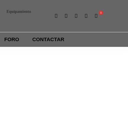
Equipamiento
Liga interna
Ropa y accesorios
Importantes premios
FORO
CONTACTAR