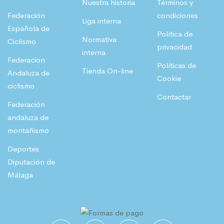
Nuestra historia
Términos y
:
,
Federación
condiciones
Liga interna
5
0
€
Española de
Política de
5
4
.
Normativa
Ciclismo
privacidad
,
interna
Federacion
Políticas de
1
€
Tienda On-line
Andaluza de
Cookie
8
.
ciclismo
Contactar
Federación
€
andaluza de
.
montañismo
Deportes
Diputación de
Málaga