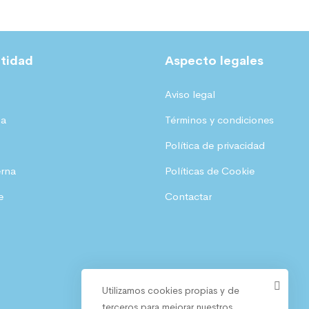
:
r
:
r
,
5
2
a
3
a
0
5
5
:
3
:
4
,
tidad
Aspecto legales
,
5
,
6
1
0
0
8
4
€
8
Aviso legal
5
,
8
,
.
ia
Términos y condiciones
2
1
€
Política de privacidad
€
2
€
8
.
erna
Políticas de Cookie
.
.
€
€
e
Contactar
.
.
Utilizamos cookies propias y de
terceros para mejorar nuestros