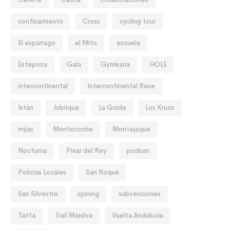
confinamiento
Cross
cycling tour
El esparrago
el Mito
escuela
Estepona
Gala
Gymkana
HOLE
intercontinental
Intercontinental Race
Istán
Jubrique
La Grada
Los Kruos
mijas
Montecoche
Montejaque
Nocturna
Pinar del Rey
podium
Policias Locales
San Roque
San Silvestre
spining
subvenciones
Tarifa
Trail Manilva
Vuelta Andalucía