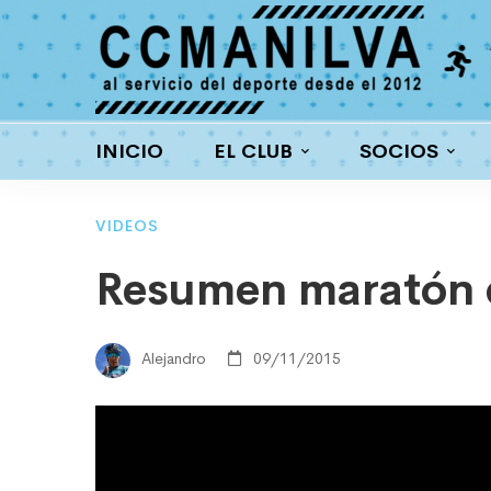
a interna
Ciclismo
ortantes premios
Carretera y MTB
INICIO
EL CLUB
SOCIOS
VIDEOS
Resumen maratón 
Alejandro
09/11/2015