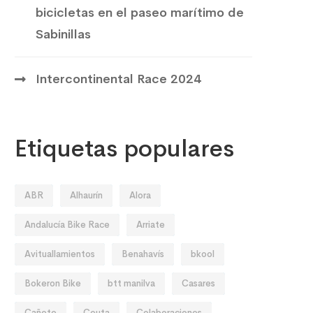
bicicletas en el paseo marítimo de
Sabinillas
Intercontinental Race 2024
Etiquetas populares
ABR
Alhaurín
Alora
Andalucía Bike Race
Arriate
Avituallamientos
Benahavís
bkool
Bokeron Bike
btt manilva
Casares
Cañete
Ceuta
Colaboraciones