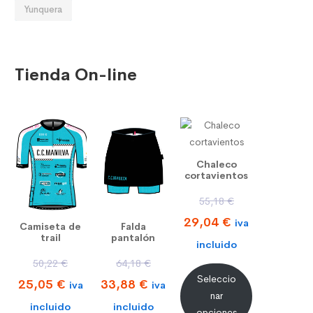
Yunquera
Tienda On-line
Chaleco
cortavientos
E
55,18
€
E
l
29,04
€
iva
Camiseta de
Falda
trail
pantalón
l
p
incluido
E
E
50,22
€
64,18
€
p
r
Seleccio
E
l
E
l
25,05
€
33,88
€
iva
iva
r
e
nar
l
p
l
p
incluido
incluido
e
c
opciones