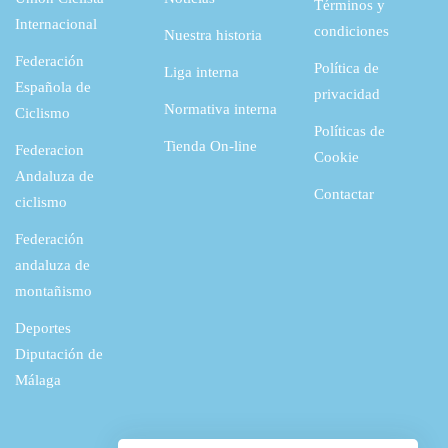
Términos y
a
9
8
.
Internacional
condiciones
Nuestra historia
:
,
Federación
Política de
5
0
Liga interna
€
Española de
privacidad
5
4
.
Normativa interna
Ciclismo
Políticas de
,
Tienda On-line
Federacion
Cookie
1
€
Andaluza de
Contactar
8
.
ciclismo
Federación
€
andaluza de
.
montañismo
Deportes
Diputación de
Málaga