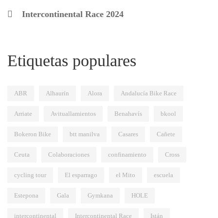
Intercontinental Race 2024
Etiquetas populares
ABR
Alhaurín
Alora
Andalucía Bike Race
Arriate
Avituallamientos
Benahavís
bkool
Bokeron Bike
btt manilva
Casares
Cañete
Ceuta
Colaboraciones
confinamiento
Cross
cycling tour
El esparrago
el Mito
escuela
Estepona
Gala
Gymkana
HOLE
intercontinental
Intercontinental Race
Istán