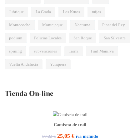
Jubrique
La Grada
Los Kruos
mijas
Montecoche
Montejaque
Nocturna
Pinar del Rey
podium
Policias Locales
San Roque
San Silvestre
spining
subvenciones
Tarifa
Trail Manilva
Vuelta Andalucía
Yunquera
Tienda On-line
Camiseta de trail
E
E
25,05
€
iva incluido
50,22
€