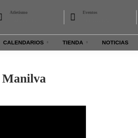
Atletismo
Eventos
Trail y running
BTT, Gymkana
CALENDARIOS
TIENDA
NOTICIAS
T Manilva