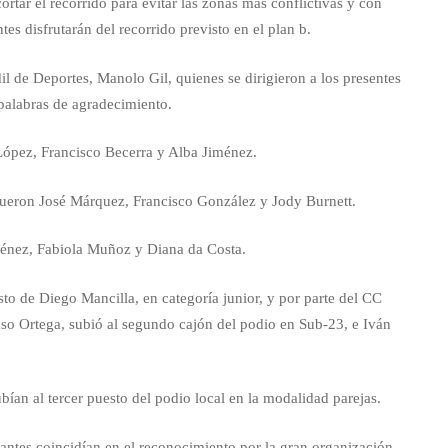
ortar el recorrido para evitar las zonas más conflictivas y con
es disfrutarán del recorrido previsto en el plan b.
dil de Deportes, Manolo Gil, quienes se dirigieron a los presentes
 palabras de agradecimiento.
López, Francisco Becerra y Alba Jiménez.
a fueron José Márquez, Francisco González y Jody Burnett.
iménez, Fabiola Muñoz y Diana da Costa.
sto de Diego Mancilla, en categoría junior, y por parte del CC
so Ortega, subió al segundo cajón del podio en Sub-23, e Iván
an al tercer puesto del podio local en la modalidad parejas.
antes coincidían en el reconocimiento por la gran organización