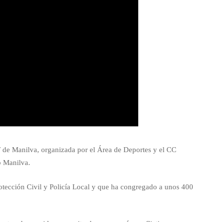
T de Manilva, organizada por el Área de Deportes y el CC
b Manilva.
otección Civil y Policía Local y que ha congregado a unos 400