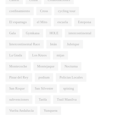
confinamiento
Cross
cycling tour
El esparrago
el Mito
escuela
Estepona
Gala
Gymkana
HOLE
intercontinental
Intercontinental Race
Istán
Jubrique
La Grada
Los Kruos
mijas
Montecoche
Montejaque
Nocturna
Pinar del Rey
podium
Policias Locales
San Roque
San Silvestre
spining
subvenciones
Tarifa
Trail Manilva
Vuelta Andalucía
Yunquera
VIDEOS
VI