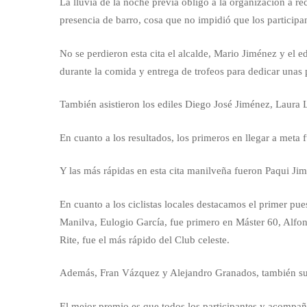
La lluvia de la noche previa obligó a la organización a rec
presencia de barro, cosa que no impidió que los participant
No se perdieron esta cita el alcalde, Mario Jiménez y el e
durante la comida y entrega de trofeos para dedicar unas
También asistieron los ediles Diego José Jiménez, Laura 
En cuanto a los resultados, los primeros en llegar a met
Y las más rápidas en esta cita manilveña fueron Paqui J
En cuanto a los ciclistas locales destacamos el primer pue
Manilva, Eulogio García, fue primero en Máster 60, Alfon
Rite, fue el más rápido del Club celeste.
Además, Fran Vázquez y Alejandro Granados, también subí
El mejor premio es que todos los participantes y acompañ