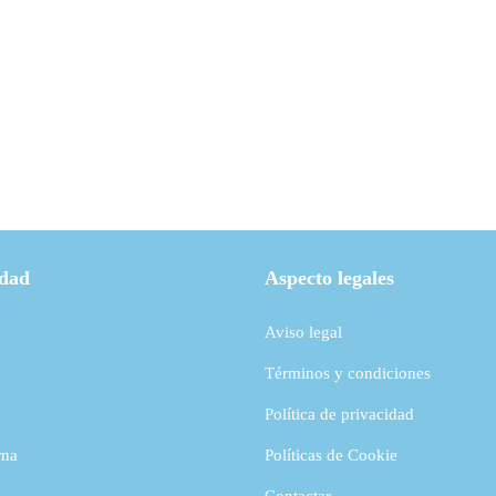
Reconocimiento en la Gala del Deporte
Éxi
2023
idad
Aspecto legales
Aviso legal
a
Términos y condiciones
Política de privacidad
rna
Políticas de Cookie