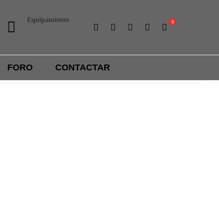
Equipamiento
Liga interna
Ropa y accesorios
Importantes premios
FORO
CONTACTAR