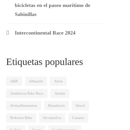
bicicletas en el paseo marítimo de
Sabinillas
Intercontinental Race 2024
Etiquetas populares
ABR
Alhaurín
Alora
Andalucía Bike Race
Arriate
Avituallamientos
Benahavís
bkool
Bokeron Bike
btt manilva
Casares
Cañete
Ceuta
Colaboraciones