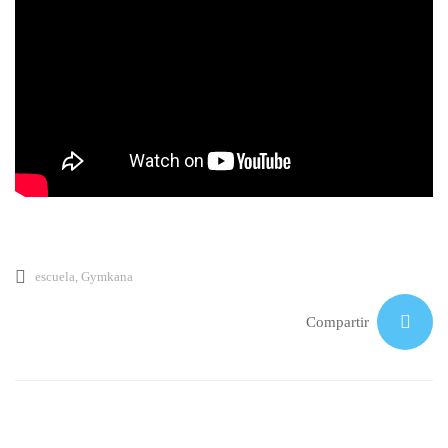
escuela
,
Gymkana
Compartir