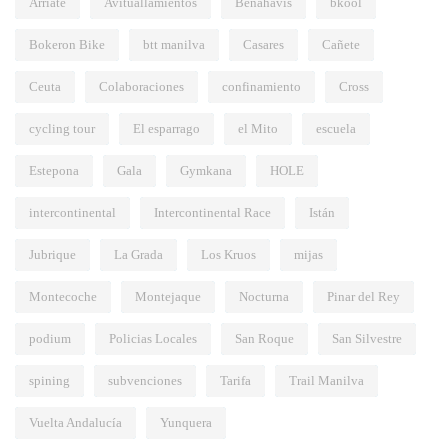
Arriate
Avituallamientos
Benahavís
bkool
Bokeron Bike
btt manilva
Casares
Cañete
Ceuta
Colaboraciones
confinamiento
Cross
cycling tour
El esparrago
el Mito
escuela
Estepona
Gala
Gymkana
HOLE
intercontinental
Intercontinental Race
Istán
Jubrique
La Grada
Los Kruos
mijas
Montecoche
Montejaque
Nocturna
Pinar del Rey
podium
Policias Locales
San Roque
San Silvestre
spining
subvenciones
Tarifa
Trail Manilva
Vuelta Andalucía
Yunquera