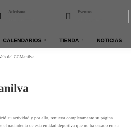
Atletismo
Eventos
Trail y running
BTT, Gymkana
CALENDARIOS
TIENDA
NOTICIAS
nilva
ició su actividad y por ello, renueva completamente su página
 el nacimiento de esta entidad deportiva que no ha cesado en su