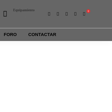
Equipamiento
Liga interna
Ropa y accesorios
Importantes premios
FORO
CONTACTAR