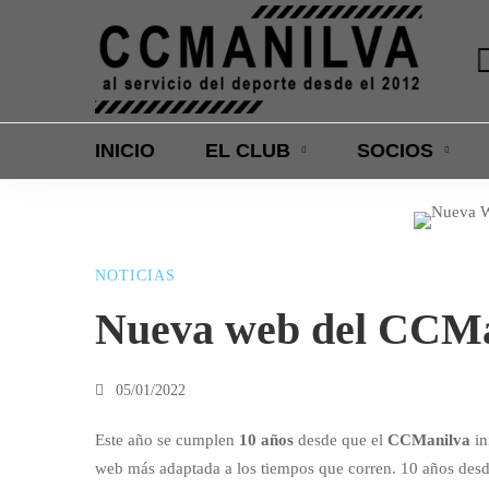
a interna
Ciclismo
ortantes premios
Carretera y MTB
INICIO
EL CLUB
SOCIOS
Nueva
NOTICIAS
web
Nueva web del CCMa
del
05/01/2022
Este año se cumplen
10 años
desde que el
CCManilva
in
CCManilva
web más adaptada a los tiempos que corren. 10 años desde