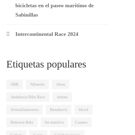
bicicletas en el paseo marítimo de
Sabinillas
Intercontinental Race 2024
Etiquetas populares
ABR
Alhaurín
Alora
Andalucía Bike Race
Arriate
Avituallamientos
Benahavís
bkool
Bokeron Bike
btt manilva
Casares
Cañete
Ceuta
Colaboraciones