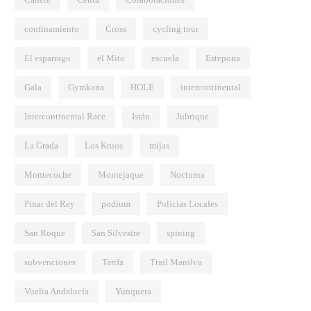
confinamiento
Cross
cycling tour
El esparrago
el Mito
escuela
Estepona
Gala
Gymkana
HOLE
intercontinental
Intercontinental Race
Istán
Jubrique
La Grada
Los Kruos
mijas
Montecoche
Montejaque
Nocturna
Pinar del Rey
podium
Policias Locales
San Roque
San Silvestre
spining
subvenciones
Tarifa
Trail Manilva
Vuelta Andalucía
Yunquera