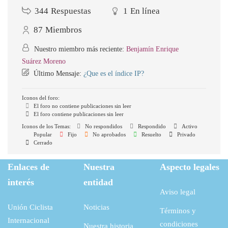
344
Respuestas
1
En línea
87
Miembros
Nuestro miembro más reciente:
Benjamín Enrique
Suárez Moreno
Último Mensaje:
¿Que es el índice IP?
Iconos del foro:
El foro no contiene publicaciones sin leer
El foro contiene publicaciones sin leer
Iconos de los Temas:
No respondidos
Respondido
Activo
Popular
Fijo
No aprobados
Resuelto
Privado
Cerrado
Enlaces de
Nuestra
Aspecto legales
interés
entidad
Aviso legal
Unión Ciclista
Noticias
Términos y
Internacional
condiciones
Nuestra historia