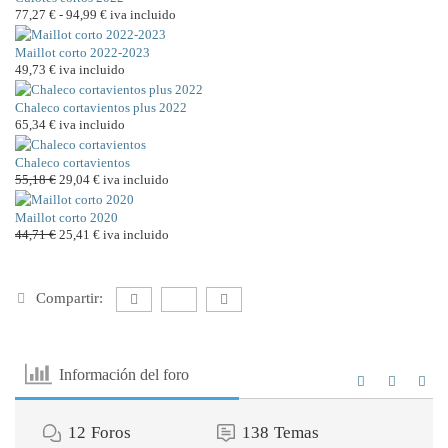
77,27
€
-
94,99
€
Rango
iva incluido
de
Maillot corto 2022-2023
precios:
49,73
€
iva incluido
desde
77,27 €
Chaleco cortavientos plus 2022
hasta
65,34
€
iva incluido
94,99 €
Chaleco cortavientos
55,18
€
El
29,04
€
El
iva incluido
precio
precio
Maillot corto 2020
original
actual
44,71
€
El
25,41
€
El
iva incluido
era:
es:
precio
precio
55,18 €.
29,04 €.
original
actual
era:
es:
Compartir:
44,71 €.
25,41 €.
Información del foro
12
Foros
138
Temas