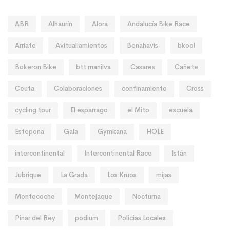
ABR
Alhaurín
Alora
Andalucía Bike Race
Arriate
Avituallamientos
Benahavís
bkool
Bokeron Bike
btt manilva
Casares
Cañete
Ceuta
Colaboraciones
confinamiento
Cross
cycling tour
El esparrago
el Mito
escuela
Estepona
Gala
Gymkana
HOLE
intercontinental
Intercontinental Race
Istán
Jubrique
La Grada
Los Kruos
mijas
Montecoche
Montejaque
Nocturna
Pinar del Rey
podium
Policias Locales