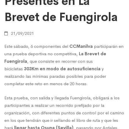
Presentes en La
Brevet de Fuengirola
Fuengirola
21/09/2021
Este sábado, 6 componentes del
CCManilva
participarán en
una prueba deportiva no competitiva,
La Brevet de
Fuengirola
, que consiste en recorrer con sus
bicicletas
303Km
en modo de autosuficiencia
y
realizando las mínimas paradas posibles para poder
completar este reto en menos de 20 horas.
Esta prueba, con salida y llegada Fuengirola, obligará a los
participantes a realizar un recorrido prefijado por la
organización, con diferentes puntos de control por el camino
en los que tendrán que ir sellando el libro de ruta y que les
hará
llegar hasta Osuna (Sevilla)
, pasando por Ardales,