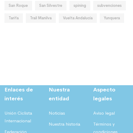
San Roque
San Silvestre
spining
subvenciones
Tarifa
Trail Manilva
Vuelta Andalucía
Yunquera
Enlaces de
Nuestra
Aspecto
interés
entidad
legales
Unión Ciclista
Noticias
Aviso legal
Internacional
Nuestra historia
Términos y
Federación
condiciones