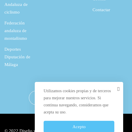
Andaluza de
Contactar
ciclismo
Federación
andaluza de
montañismo
Deportes
Diputación de
Málaga
Utilizamos cookies propias y de terceros
para mejorar nuestros servicios. Si
continua navegando, consideramos que
acepta su uso.
Acepto
© 2022 Diseño web por
Manilva Web Design
y alojado en los