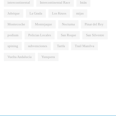
intercontinental
Intercontinental Race
Istán
Jubrique
La Grada
Los Kruos
mijas
Montecoche
Montejaque
Nocturna
Pinar del Rey
podium
Policias Locales
San Roque
San Silvestre
spining
subvenciones
Tarifa
Trail Manilva
Vuelta Andalucía
Yunquera