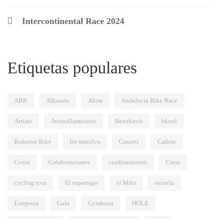
Intercontinental Race 2024
Etiquetas populares
ABR
Alhaurín
Alora
Andalucía Bike Race
Arriate
Avituallamientos
Benahavís
bkool
Bokeron Bike
btt manilva
Casares
Cañete
Ceuta
Colaboraciones
confinamiento
Cross
cycling tour
El esparrago
el Mito
escuela
Estepona
Gala
Gymkana
HOLE