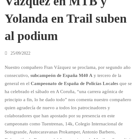
Vázquez en MTB y
Yolanda en Trail suben
en
al podium
Trail
25/09/2022
suben
Nuestro compañero Fran Vázquez se proclama, por segundo año
consecutivo,
subcampeón de España M40 A
y tercero de la
al
general en el
Campeonato de España de Policías Locales
que se
ha celebrado el sábado en A Coruña, “una carrera agónica de
podium
principio a fin, lo he dado todo” nos comenta nuestro compañero
quien agradecía de nuevo a todos los patrocinadores y
colaboradores que han apostado por su presencia en este
campeonato como Tuentrenas, 14k, Colegio Internacional de
Sotogrande, Autocaravanas Prokamper, Antonio Barbero,