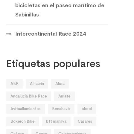
bicicletas en el paseo marítimo de
Sabinillas
Intercontinental Race 2024
Etiquetas populares
ABR
Alhaurín
Alora
Andalucía Bike Race
Arriate
Avituallamientos
Benahavís
bkool
Bokeron Bike
btt manilva
Casares
Cañete
Ceuta
Colaboraciones