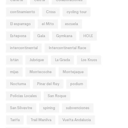
confinamiento
Cross
cycling tour
El esparrago
el Mito
escuela
Estepona
Gala
Gymkana
HOLE
intercontinental
Intercontinental Race
Istán
Jubrique
La Grada
Los Kruos
mijas
Montecoche
Montejaque
Nocturna
Pinar del Rey
podium
NOTICIAS
NO
Policias Locales
San Roque
Se solicita reconsideración al
Vo
Ayuntamiento por la prohibición
San Silvestre
spining
subvenciones
de bicicletas en el paseo marítimo
Tarifa
Trail Manilva
Vuelta Andalucía
de Sabinillas