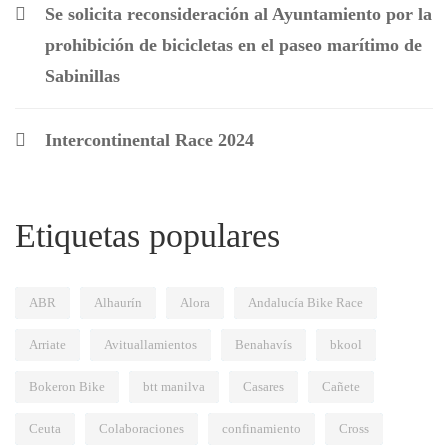
Se solicita reconsideración al Ayuntamiento por la
prohibición de bicicletas en el paseo marítimo de
Sabinillas
Intercontinental Race 2024
Etiquetas populares
ABR
Alhaurín
Alora
Andalucía Bike Race
Arriate
Avituallamientos
Benahavís
bkool
Bokeron Bike
btt manilva
Casares
Cañete
Ceuta
Colaboraciones
confinamiento
Cross