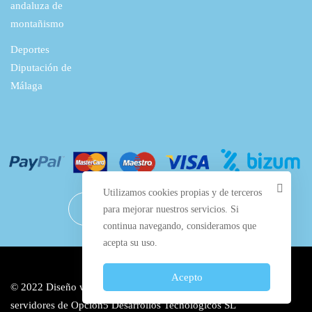
andaluza de
montañismo
Deportes
Diputación de
Málaga
Utilizamos cookies propias y de terceros
para mejorar nuestros servicios. Si
continua navegando, consideramos que
acepta su uso.
Acepto
© 2022 Diseño web por
Manilva Web Design
y alojado en los
servidores de
Opción5 Desarrollos Tecnológicos SL