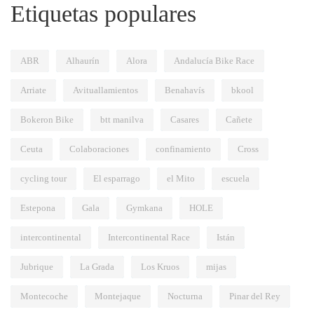
Etiquetas populares
ABR
Alhaurín
Alora
Andalucía Bike Race
Arriate
Avituallamientos
Benahavís
bkool
Bokeron Bike
btt manilva
Casares
Cañete
Ceuta
Colaboraciones
confinamiento
Cross
cycling tour
El esparrago
el Mito
escuela
Estepona
Gala
Gymkana
HOLE
intercontinental
Intercontinental Race
Istán
Jubrique
La Grada
Los Kruos
mijas
Montecoche
Montejaque
Nocturna
Pinar del Rey