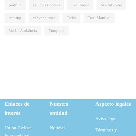
podium
Policias Locales
San Roque
San Silvestre
spining
subvenciones
Tarifa
Trail Manilva
Vuelta Andalucía
Yunquera
Enlaces de
Nuestra
Aspecto legales
interés
entidad
Aviso legal
Unión Ciclista
Noticias
Términos y
Internacional