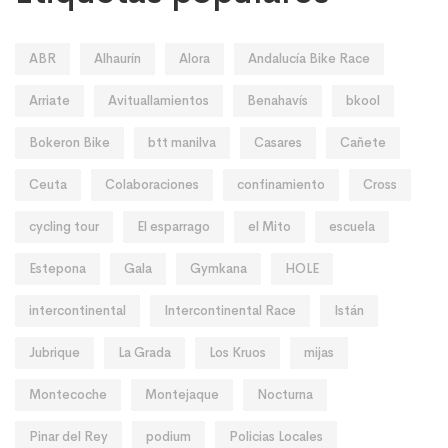
ABR
Alhaurín
Alora
Andalucía Bike Race
Arriate
Avituallamientos
Benahavís
bkool
Bokeron Bike
btt manilva
Casares
Cañete
Ceuta
Colaboraciones
confinamiento
Cross
cycling tour
El esparrago
el Mito
escuela
Estepona
Gala
Gymkana
HOLE
intercontinental
Intercontinental Race
Istán
Jubrique
La Grada
Los Kruos
mijas
Montecoche
Montejaque
Nocturna
Pinar del Rey
podium
Policias Locales