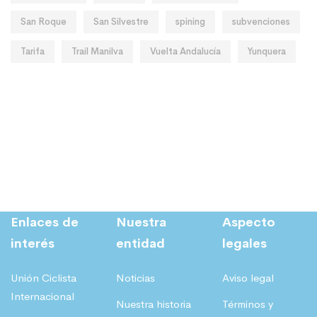
San Roque
San Silvestre
spining
subvenciones
Tarifa
Trail Manilva
Vuelta Andalucía
Yunquera
Enlaces de
Nuestra
Aspecto
interés
entidad
legales
Unión Ciclista
Noticias
Aviso legal
Internacional
Nuestra historia
Términos y