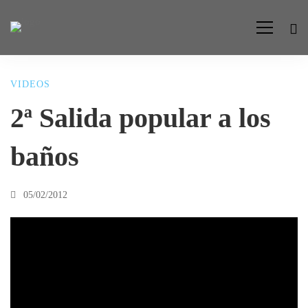
VIDEOS
2ª
2ª Salida popular a los
Salida
baños
popular
05/02/2012
a
los