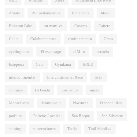
ABR
Alhaurín
Alora
Andalucía Bike Race
Arriate
Avituallamientos
Benahavís
bkool
Bokeron Bike
btt manilva
Casares
Cañete
Ceuta
Colaboraciones
confinamiento
Cross
cycling tour
El esparrago
el Mito
escuela
Estepona
Gala
Gymkana
HOLE
intercontinental
Intercontinental Race
Istán
Jubrique
La Grada
Los Kruos
mijas
Montecoche
Montejaque
Nocturna
Pinar del Rey
podium
Policias Locales
San Roque
San Silvestre
spining
subvenciones
Tarifa
Trail Manilva