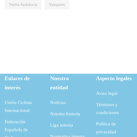
Vuelta Andalucía
Yunquera
Enlaces de
Nuestra
Aspecto legales
interés
entidad
Aviso legal
Unión Ciclista
Noticias
Términos y
Internacional
condiciones
Nuestra historia
Federación
Política de
Liga interna
Española de
privacidad
Normativa interna