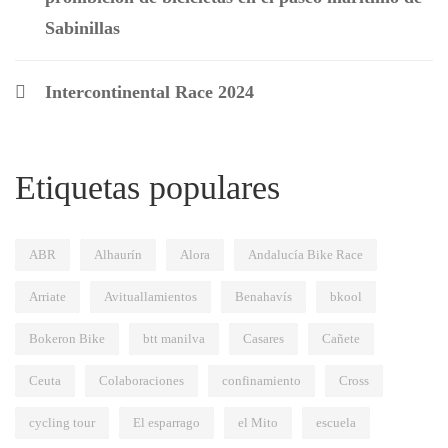
Sabinillas
Intercontinental Race 2024
Etiquetas populares
ABR
Alhaurín
Alora
Andalucía Bike Race
Arriate
Avituallamientos
Benahavís
bkool
Bokeron Bike
btt manilva
Casares
Cañete
Ceuta
Colaboraciones
confinamiento
Cross
cycling tour
El esparrago
el Mito
escuela