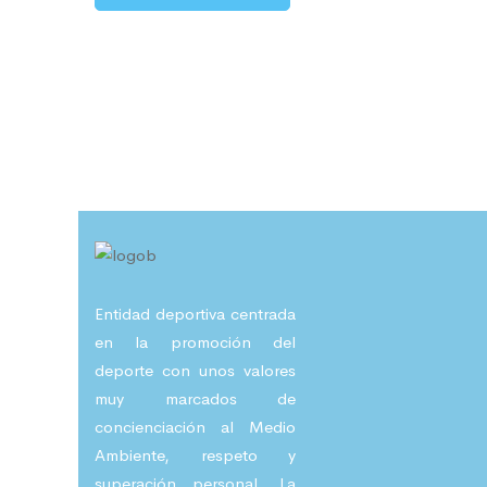
Entidad deportiva centrada
en la promoción del
deporte con unos valores
muy marcados de
concienciación al Medio
Ambiente, respeto y
superación personal. La