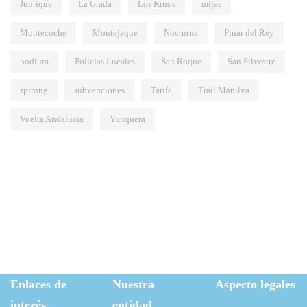
Jubrique
La Grada
Los Kruos
mijas
Montecoche
Montejaque
Nocturna
Pinar del Rey
podium
Policias Locales
San Roque
San Silvestre
spining
subvenciones
Tarifa
Trail Manilva
Vuelta Andalucía
Yunquera
Enlaces de
Nuestra
Aspecto legales
interés
entidad