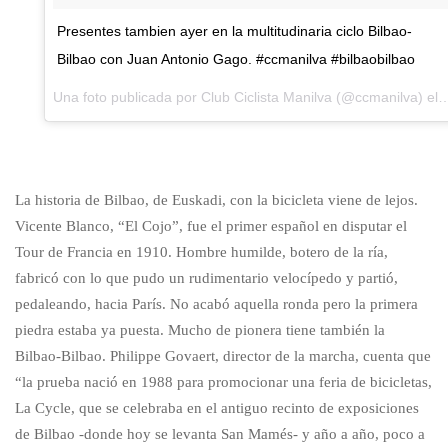
Presentes tambien ayer en la multitudinaria ciclo Bilbao-
Bilbao con Juan Antonio Gago. #ccmanilva #bilbaobilbao
Una foto publicada por Club Ciclista Manil
La historia de Bilbao, de Euskadi, con la bicicleta viene de lejos.
Vicente Blanco, “El Cojo”, fue el primer español en disputar el
Tour de Francia en 1910. Hombre humilde, botero de la ría,
fabricó con lo que pudo un rudimentario velocípedo y partió,
pedaleando, hacia París. No acabó aquella ronda pero la primera
piedra estaba ya puesta. Mucho de pionera tiene también la
Bilbao-Bilbao. Philippe Govaert, director de la marcha, cuenta que
“la prueba nació en 1988 para promocionar una feria de bicicletas,
La Cycle, que se celebraba en el antiguo recinto de exposiciones
de Bilbao -donde hoy se levanta San Mamés- y año a año, poco a