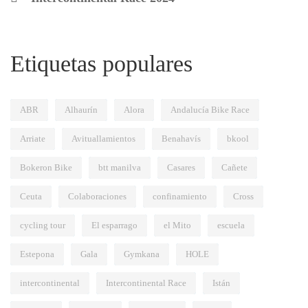
Etiquetas populares
ABR
Alhaurín
Alora
Andalucía Bike Race
Arriate
Avituallamientos
Benahavís
bkool
Bokeron Bike
btt manilva
Casares
Cañete
Ceuta
Colaboraciones
confinamiento
Cross
cycling tour
El esparrago
el Mito
escuela
Estepona
Gala
Gymkana
HOLE
intercontinental
Intercontinental Race
Istán