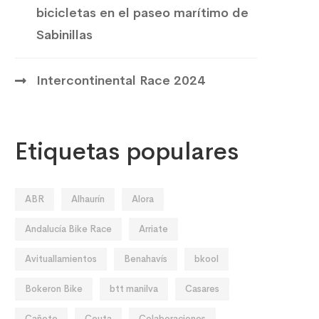
bicicletas en el paseo marítimo de
Sabinillas
Intercontinental Race 2024
Etiquetas populares
NOTICIAS
NO
ABR
Alhaurín
Alora
Se solicita reconsideración al
Vo
Ayuntamiento por la prohibición
Andalucía Bike Race
Arriate
de bicicletas en el paseo marítimo
Avituallamientos
Benahavís
bkool
de Sabinillas
Bokeron Bike
btt manilva
Casares
Cañete
Ceuta
Colaboraciones