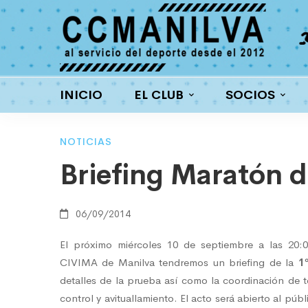
a interna
Ciclismo
ortantes premios
Carretera y MTB
INICIO
EL CLUB
SOCIOS
Briefing
NOTICIAS
Briefing Maratón d
Maratón
06/09/2014
de
El próximo miércoles 10 de septiembre a las 20:0
CIVIMA de Manilva tendremos un briefing de la
1
detalles de la prueba así como
la coordinación de 
la
control y avituallamiento. El acto será abierto al púb