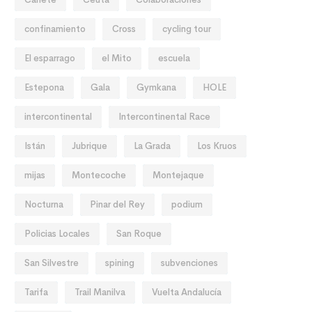
confinamiento
Cross
cycling tour
El esparrago
el Mito
escuela
Estepona
Gala
Gymkana
HOLE
intercontinental
Intercontinental Race
Istán
Jubrique
La Grada
Los Kruos
mijas
Montecoche
Montejaque
Nocturna
Pinar del Rey
podium
Policias Locales
San Roque
San Silvestre
spining
subvenciones
Tarifa
Trail Manilva
Vuelta Andalucía