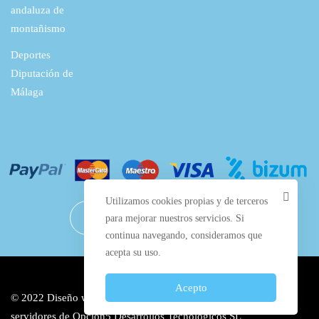
€
andaluza de
.
montañismo
Deportes
Diputación de
Málaga
Utilizamos cookies propias y de terceros
para mejorar nuestros servicios. Si
continua navegando, consideramos que
acepta su uso.
Acepto
© 2022 Diseño web por
Manilva Web Design
y alojado en los
servidores de
Opción5 Desarrollos Tecnológicos SL