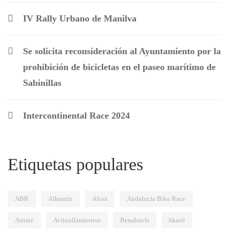
IV Rally Urbano de Manilva
Se solicita reconsideración al Ayuntamiento por la
prohibición de bicicletas en el paseo marítimo de
Sabinillas
Intercontinental Race 2024
Etiquetas populares
ABR
Alhaurín
Alora
Andalucía Bike Race
Arriate
Avituallamientos
Benahavís
bkool