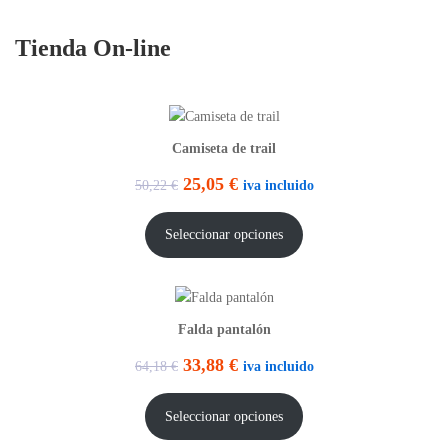
Tienda On-line
Camiseta de trail
E
E
25,05
€
iva incluido
50,22
€
l
l
Seleccionar opciones
p
p
r
r
e
e
Falda pantalón
c
c
E
E
33,88
€
iva incluido
i
i
64,18
€
l
l
o
o
Seleccionar opciones
p
p
o
a