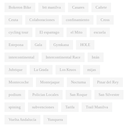
Bokeron Bike
btt manilva
Casares
Cañete
Ceuta
Colaboraciones
confinamiento
Cross
cycling tour
El esparrago
el Mito
escuela
Estepona
Gala
Gymkana
HOLE
intercontinental
Intercontinental Race
Istán
Jubrique
La Grada
Los Kruos
mijas
Montecoche
Montejaque
Nocturna
Pinar del Rey
podium
Policias Locales
San Roque
San Silvestre
spining
subvenciones
Tarifa
Trail Manilva
Vuelta Andalucía
Yunquera