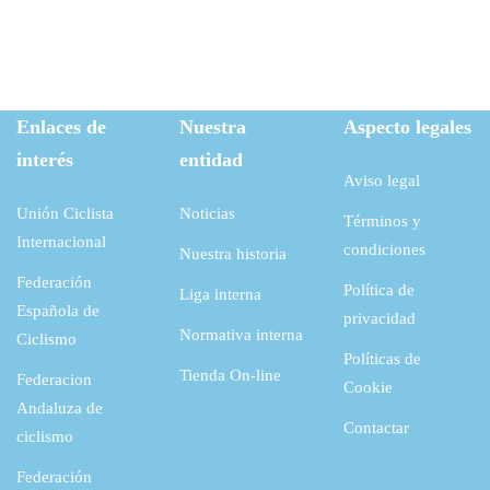
2
€
i
a
a
3
2
.
n
l
:
,
a
e
6
8
€
l
s
Enlaces de
Nuestra
Aspecto legales
4
8
.
interés
entidad
e
:
,
Aviso legal
r
2
1
€
Unión Ciclista
Noticias
Términos y
a
9
8
.
Internacional
condiciones
Nuestra historia
:
,
Federación
Política de
5
0
Liga interna
€
Española de
privacidad
5
4
.
Normativa interna
Ciclismo
Políticas de
,
Tienda On-line
Federacion
Cookie
1
€
Andaluza de
Contactar
8
.
ciclismo
Federación