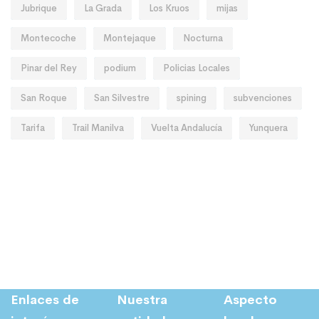
Jubrique
La Grada
Los Kruos
mijas
Montecoche
Montejaque
Nocturna
Pinar del Rey
podium
Policias Locales
San Roque
San Silvestre
spining
subvenciones
Tarifa
Trail Manilva
Vuelta Andalucía
Yunquera
Enlaces de
Nuestra
Aspecto