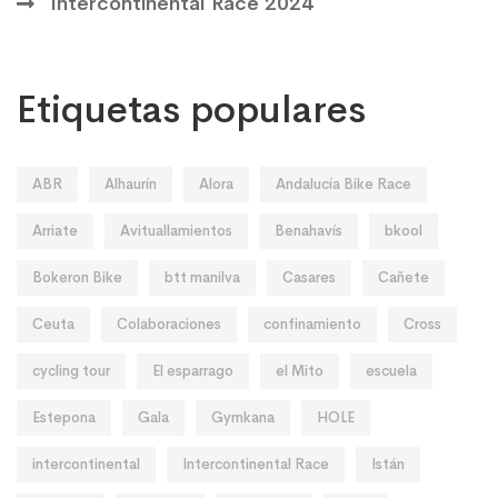
Intercontinental Race 2024
Etiquetas populares
ABR
Alhaurín
Alora
Andalucía Bike Race
Arriate
Avituallamientos
Benahavís
bkool
Bokeron Bike
btt manilva
Casares
Cañete
Ceuta
Colaboraciones
confinamiento
Cross
cycling tour
El esparrago
el Mito
escuela
Estepona
Gala
Gymkana
HOLE
intercontinental
Intercontinental Race
Istán