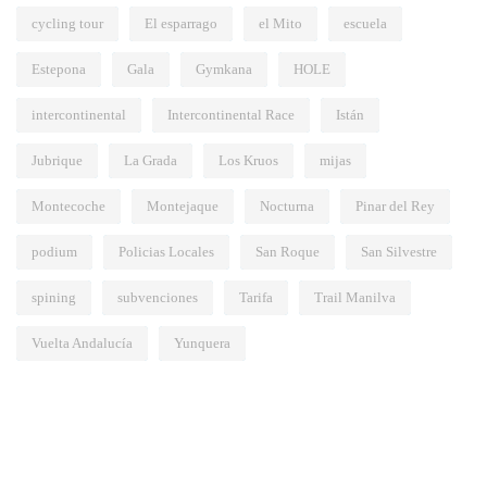
cycling tour
El esparrago
el Mito
escuela
Estepona
Gala
Gymkana
HOLE
intercontinental
Intercontinental Race
Istán
Jubrique
La Grada
Los Kruos
mijas
Montecoche
Montejaque
Nocturna
Pinar del Rey
podium
Policias Locales
San Roque
San Silvestre
spining
subvenciones
Tarifa
Trail Manilva
Vuelta Andalucía
Yunquera