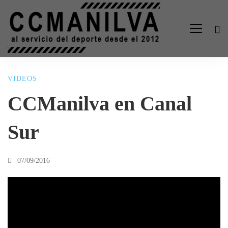
VIDEOS
CCManilva
CCManilva en Canal
en
Sur
Canal
07/09/2016
Sur