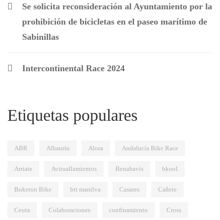
Se solicita reconsideración al Ayuntamiento por la
prohibición de bicicletas en el paseo marítimo de
Sabinillas
Intercontinental Race 2024
Etiquetas populares
ABR
Alhaurín
Alora
Andalucía Bike Race
Arriate
Avituallamientos
Benahavís
bkool
Bokeron Bike
btt manilva
Casares
Cañete
Ceuta
Colaboraciones
confinamiento
Cross