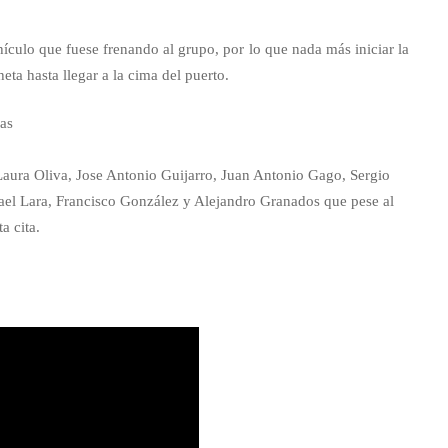
ículo que fuese frenando al grupo, por lo que nada más iniciar la
ta hasta llegar a la cima del puerto.
aura Oliva, Jose Antonio Guijarro, Juan Antonio Gago, Sergio
mael Lara, Francisco González y Alejandro Granados que pese al
a cita.