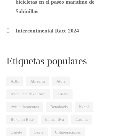
bicicletas en el paseo marítimo de
Sabinillas
Intercontinental Race 2024
Etiquetas populares
ABR
Alhaurín
Alora
Andalucía Bike Race
Arriate
Avituallamientos
Benahavís
bkool
Bokeron Bike
btt manilva
Casares
Cañete
Ceuta
Colaboraciones