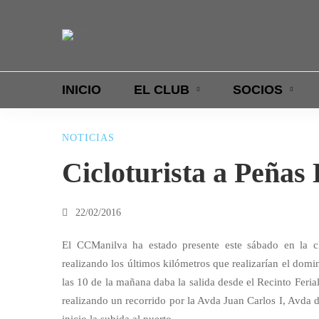
a interna
Ciclismo
ortantes premios
Carretera y MTB
INICIO
EL CLUB
SOCIOS
NOTICIAS
Cicloturista
Cicloturista a Peñas
a
22/02/2016
Peñas
El CCManilva ha estado presente este sábado en la cl
realizando los últimos kilómetros que realizarían el domi
las 10 de la mañana daba la salida desde el Recinto Feria
Blancas
realizando un recorrido por la Avda Juan Carlos I, Avda