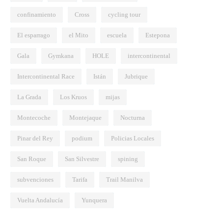
confinamiento
Cross
cycling tour
El esparrago
el Mito
escuela
Estepona
Gala
Gymkana
HOLE
intercontinental
NOTICIAS
NO
Se solicita reconsideración al
Vol
Intercontinental Race
Istán
Jubrique
Ayuntamiento por la prohibición de
bicicletas en el paseo marítimo de
La Grada
Los Kruos
mijas
Sabinillas
Montecoche
Montejaque
Nocturna
Pinar del Rey
podium
Policias Locales
San Roque
San Silvestre
spining
subvenciones
Tarifa
Trail Manilva
Vuelta Andalucía
Yunquera