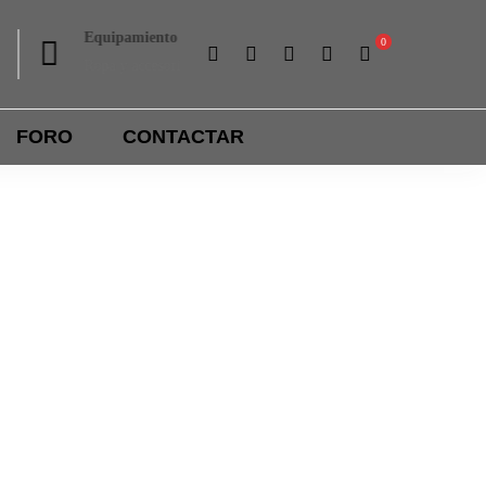
Equipamiento
Liga interna
Ropa y accesorios
Importantes premios
FORO
CONTACTAR