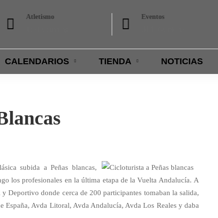
Atletismo
Eventos
Trail y running
BTT, Gymkana
CALENDARIOS
TIENDA
NOTICIAS
 Blancas
ásica subida a Peñas blancas,
ngo los profesionales en la última etapa de la Vuelta Andalucía. A
l y Deportivo donde cerca de 200 participantes tomaban la salida,
 de España, Avda Litoral, Avda Andalucía, Avda Los Reales y daba