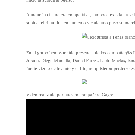
inicio la subida al puerto.
Aunque la cita no era competitiva, tampoco existía un veh
subida, el ritmo fue en aumento y cada uno puso su marche
En el grupo hemos tenido presencia de los compañer@s L
Jurado, Diego Mancilla, Daniel Flores, Pablo Macias, Is
fuerte viento de levante y el frio, no quisieron perderse est
Video realizado por nuestro compañero Gago: