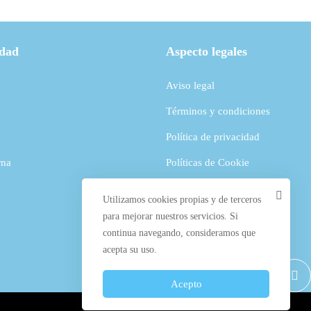
idad
Aspecto legales
Aviso legal
a
Términos y condiciones
Política de privacidad
rna
Políticas de Cookie
Contactar
Utilizamos cookies propias y de terceros
para mejorar nuestros servicios. Si
continua navegando, consideramos que
acepta su uso.
Acepto