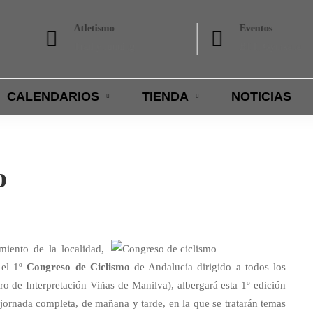
Atletismo
Eventos
Trail y running
BTT, Gymkana
CALENDARIOS
TIENDA
NOTICIAS
o
iento de la localidad,
 el 1º
Congreso de Ciclismo
de Andalucía dirigido a todos los
ro de Interpretación Viñas de Manilva), albergará esta 1º edición
jornada completa, de mañana y tarde, en la que se tratarán temas