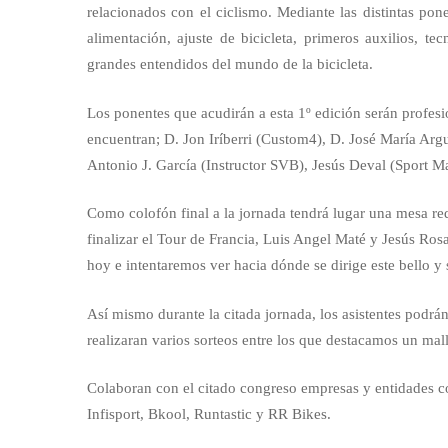
relacionados con el ciclismo. Mediante las distintas pon
alimentación, ajuste de bicicleta, primeros auxilios, t
grandes entendidos del mundo de la bicicleta.
Los ponentes que acudirán a esta 1º edición serán profesio
encuentran; D. Jon Iríberri (Custom4), D. José María Argue
Antonio J. García (Instructor SVB), Jesús Deval (Sport M
Como colofón final a la jornada tendrá lugar una mesa r
finalizar el Tour de Francia, Luis Angel Maté y Jesús Ros
hoy e intentaremos ver hacia dónde se dirige este bello y 
Así mismo durante la citada jornada, los asistentes podrán 
realizaran varios sorteos entre los que destacamos un mallo
Colaboran con el citado congreso empresas y entidades c
Infisport, Bkool, Runtastic y RR Bikes.