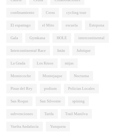
Ayuntamiento por la prohibición de
confinamiento
Cross
cycling tour
bicicletas en el paseo marítimo de
Sabinillas
El esparrago
el Mito
escuela
Estepona
Gala
Gymkana
HOLE
intercontinental
Intercontinental Race
Istán
Jubrique
La Grada
Los Kruos
mijas
Montecoche
Montejaque
Nocturna
Pinar del Rey
podium
Policias Locales
San Roque
San Silvestre
spining
subvenciones
Tarifa
Trail Manilva
Vuelta Andalucía
Yunquera