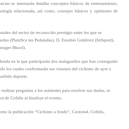
encias se intentarán detallar conceptos básicos de entrenamiento,
ecnología relacionada, así como, consejos básicos y opiniones de
nales del sector de reconocido prestigio entre los que se
das (Planifica tus Pedaladas), D. Eusebio Gutiérrez (Infisport),
anager Bkool).
edonda en la que participarán dos malagueños que han conseguido
ado los cuales confrontarán sus visiones del ciclismo de ayer y
sufrido deporte.
realizar preguntas a los asistentes para resolver sus dudas, se
t de Cofidis al finalizar el evento.
omo la publicación “Ciclismo a fondo”, Custom4, Cofidis,