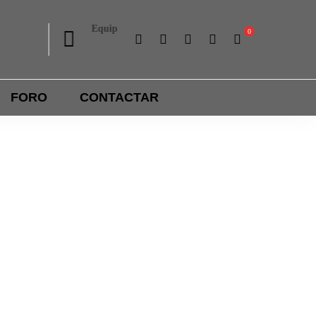
Equipamiento
Liga interna
Ropa y accesorios
Importantes premios
FORO
CONTACTAR