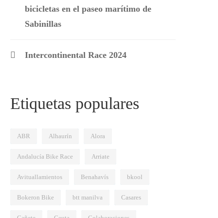
bicicletas en el paseo marítimo de
Sabinillas
Intercontinental Race 2024
Etiquetas populares
ABR
Alhaurín
Alora
Andalucía Bike Race
Arriate
Avituallamientos
Benahavís
bkool
Bokeron Bike
btt manilva
Casares
NOTICIAS
NO
Se solicita reconsideración al
Vol
Cañete
Ceuta
Colaboraciones