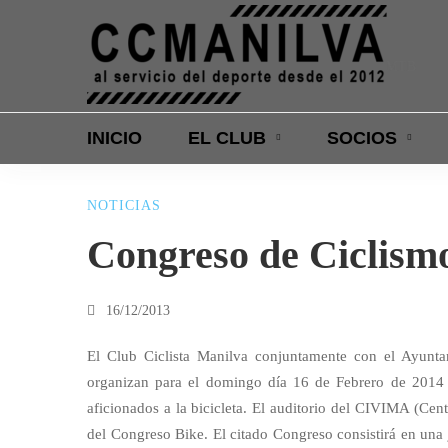
a interna
Ciclismo
ortantes premios
Carretera y MTB
INICIO
EL CLUB
SOCIOS
NOTICIAS
Congreso
Congreso de Ciclism
de
16/12/2013
Ciclismo
El Club Ciclista Manilva conjuntamente con el Ayuntam
organizan para el domingo día 16 de Febrero de 2014
aficionados a la bicicleta. El auditorio del CIVIMA (Cent
del Congreso Bike. El citado Congreso consistirá en una 