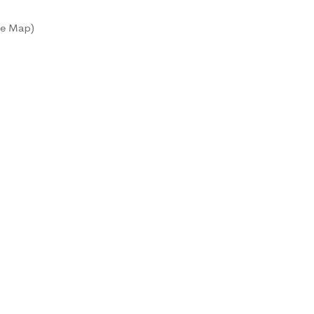
le Map
)