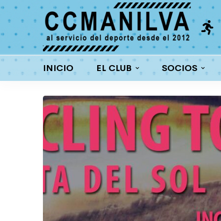
a interna
Ciclismo
ortantes premios
Carretera y MTB
INICIO
EL CLUB
SOCIOS
Cycling
Tour
Costa
del