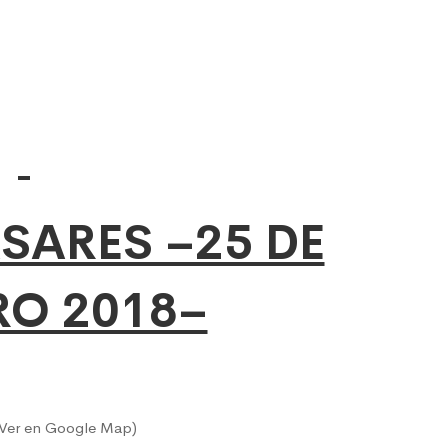
SARES –25 DE
RO 2018–
Ver en Google Map)