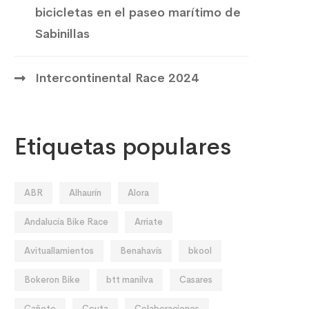
bicicletas en el paseo marítimo de
Sabinillas
Intercontinental Race 2024
Etiquetas populares
ABR
Alhaurín
Alora
Andalucía Bike Race
Arriate
Avituallamientos
Benahavís
bkool
Bokeron Bike
btt manilva
Casares
Cañete
Ceuta
Colaboraciones