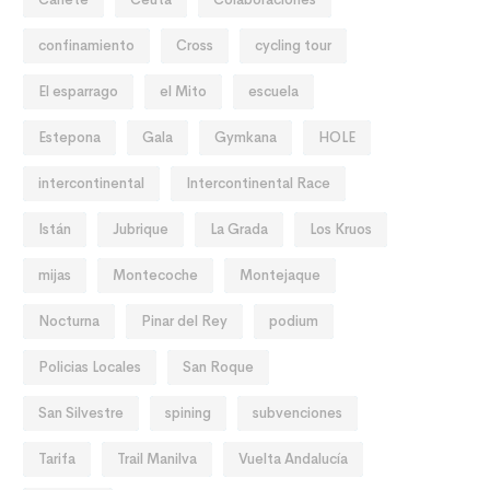
confinamiento
Cross
cycling tour
El esparrago
el Mito
escuela
Estepona
Gala
Gymkana
HOLE
intercontinental
Intercontinental Race
Istán
Jubrique
La Grada
Los Kruos
mijas
Montecoche
Montejaque
Nocturna
Pinar del Rey
podium
Policias Locales
San Roque
San Silvestre
spining
subvenciones
Tarifa
Trail Manilva
Vuelta Andalucía