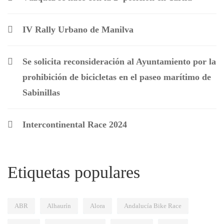
IV Rally Urbano de Manilva
Se solicita reconsideración al Ayuntamiento por la
prohibición de bicicletas en el paseo marítimo de
Sabinillas
Intercontinental Race 2024
Etiquetas populares
ABR
Alhaurín
Alora
Andalucía Bike Race