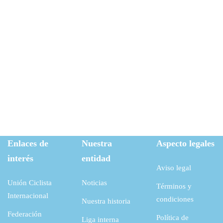
Enlaces de
Nuestra
Aspecto legales
interés
entidad
Aviso legal
Unión Ciclista
Noticias
Términos y
Internacional
condiciones
Nuestra historia
Federación
Política de
Liga interna