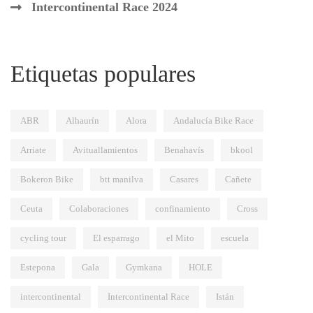
Intercontinental Race 2024
Etiquetas populares
ABR
Alhaurín
Alora
Andalucía Bike Race
Arriate
Avituallamientos
Benahavís
bkool
Bokeron Bike
btt manilva
Casares
Cañete
Ceuta
Colaboraciones
confinamiento
Cross
cycling tour
El esparrago
el Mito
escuela
Estepona
Gala
Gymkana
HOLE
intercontinental
Intercontinental Race
Istán