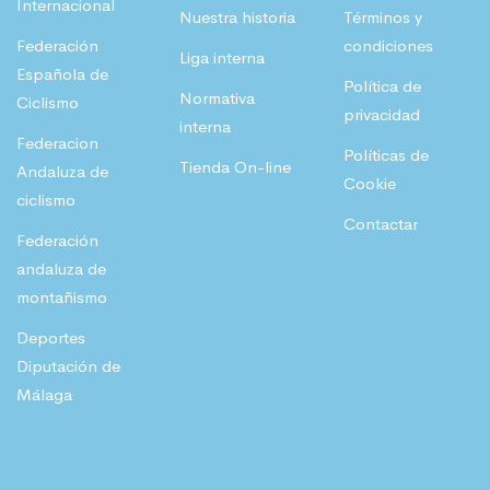
Internacional
Nuestra historia
Términos y
:
,
Federación
condiciones
Liga interna
5
0
€
Española de
Política de
5
4
.
Normativa
Ciclismo
privacidad
interna
,
Federacion
Políticas de
1
€
Tienda On-line
Andaluza de
Cookie
8
.
ciclismo
Contactar
Federación
€
andaluza de
.
montañismo
Deportes
Diputación de
Málaga