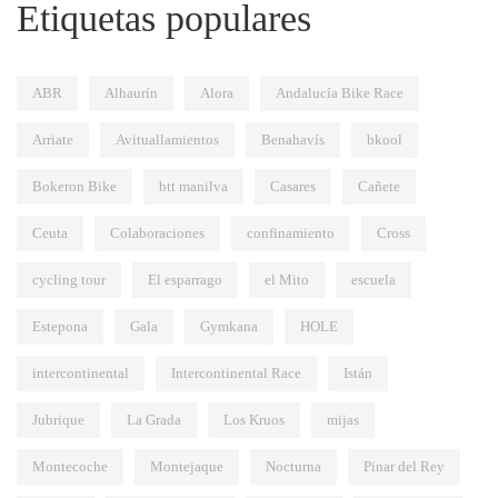
Etiquetas populares
ABR
Alhaurín
Alora
Andalucía Bike Race
Arriate
Avituallamientos
Benahavís
bkool
Bokeron Bike
btt manilva
Casares
Cañete
Ceuta
Colaboraciones
confinamiento
Cross
cycling tour
El esparrago
el Mito
escuela
Estepona
Gala
Gymkana
HOLE
intercontinental
Intercontinental Race
Istán
Jubrique
La Grada
Los Kruos
mijas
Montecoche
Montejaque
Nocturna
Pinar del Rey