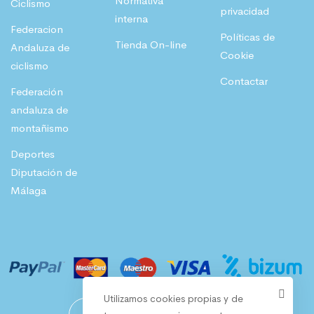
.
Normativa
Ciclismo
privacidad
interna
,
Federacion
Políticas de
1
€
Tienda On-line
Andaluza de
Cookie
8
.
ciclismo
Contactar
Federación
€
andaluza de
.
montañismo
Deportes
Diputación de
Málaga
Utilizamos cookies propias y de