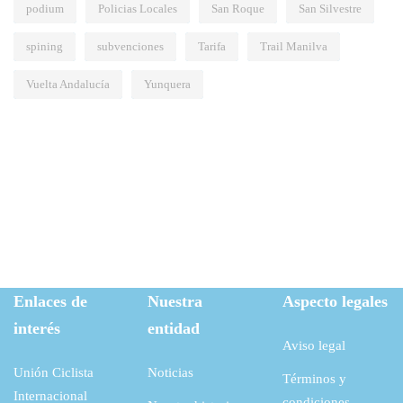
podium
Policias Locales
San Roque
San Silvestre
spining
subvenciones
Tarifa
Trail Manilva
Vuelta Andalucía
Yunquera
Enlaces de
Nuestra
Aspecto legales
interés
entidad
Aviso legal
Unión Ciclista
Noticias
Términos y
Internacional
condiciones