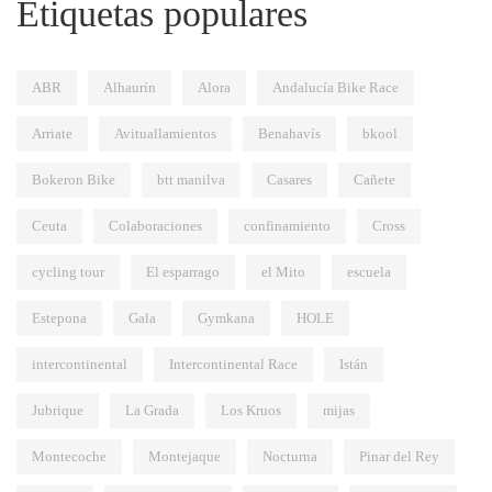
Etiquetas populares
ABR
Alhaurín
Alora
Andalucía Bike Race
Arriate
Avituallamientos
Benahavís
bkool
Bokeron Bike
btt manilva
Casares
Cañete
Ceuta
Colaboraciones
confinamiento
Cross
cycling tour
El esparrago
el Mito
escuela
Estepona
Gala
Gymkana
HOLE
intercontinental
Intercontinental Race
Istán
Jubrique
La Grada
Los Kruos
mijas
Montecoche
Montejaque
Nocturna
Pinar del Rey