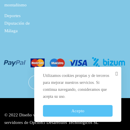
montañismo
Deportes
Diputación de
Málaga
Utilizamos cookies propias y de terceros
para mejorar nuestros servicios. Si
continua navegando, consideramos que
acepta su uso.
Acepto
© 2022 Diseño web por
Manilva Web Design
y alojado en los
servidores de
Opción5 Desarrollos Tecnológicos SL