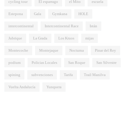
cycling tour
El esparrago
el Mito
escuela
Estepona
Gala
Gymkana
HOLE
intercontinental
Intercontinental Race
Istán
Jubrique
La Grada
Los Kruos
mijas
Montecoche
Montejaque
Nocturna
Pinar del Rey
podium
Policias Locales
San Roque
San Silvestre
spining
subvenciones
Tarifa
Trail Manilva
Vuelta Andalucía
Yunquera