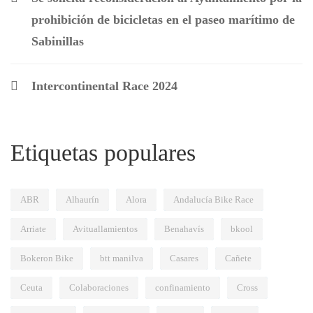
prohibición de bicicletas en el paseo marítimo de
Sabinillas
Intercontinental Race 2024
Etiquetas populares
ABR
Alhaurín
Alora
Andalucía Bike Race
Arriate
Avituallamientos
Benahavís
bkool
Bokeron Bike
btt manilva
Casares
Cañete
Ceuta
Colaboraciones
confinamiento
Cross