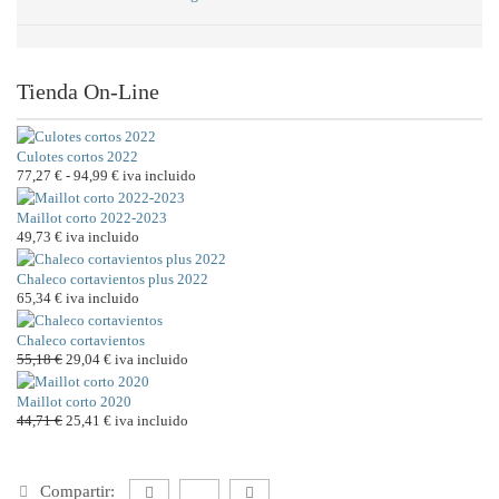
Tienda On-Line
Culotes cortos 2022
77,27
€
-
94,99
€
Rango
iva incluido
de
Maillot corto 2022-2023
precios:
49,73
€
iva incluido
desde
77,27 €
Chaleco cortavientos plus 2022
hasta
65,34
€
iva incluido
94,99 €
Chaleco cortavientos
55,18
€
El
29,04
€
El
iva incluido
precio
precio
Maillot corto 2020
original
actual
44,71
€
El
25,41
€
El
iva incluido
era:
es:
precio
precio
55,18 €.
29,04 €.
original
actual
era:
es:
Compartir: