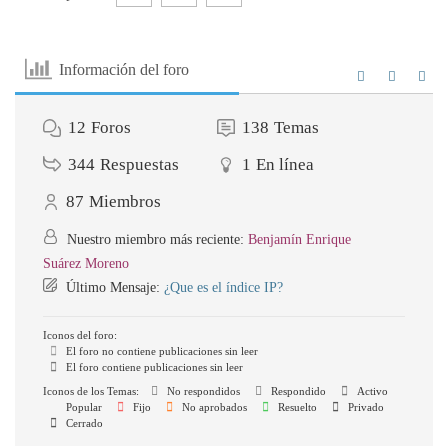
44,71 €.
25,41 €.
Información del foro
12
Foros
138
Temas
344
Respuestas
1
En línea
87
Miembros
Nuestro miembro más reciente:
Benjamín Enrique
Suárez Moreno
Último Mensaje:
¿Que es el índice IP?
Iconos del foro:
El foro no contiene publicaciones sin leer
El foro contiene publicaciones sin leer
Iconos de los Temas:
No respondidos
Respondido
Activo
Popular
Fijo
No aprobados
Resuelto
Privado
Cerrado