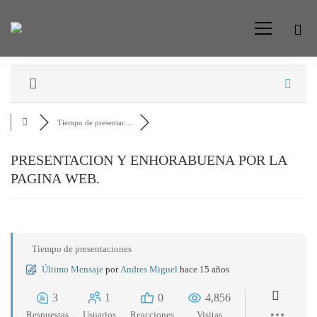
Foro
Tiempo de presentac...
PRESENTACION Y ENHORABUENA POR LA
PAGINA WEB.
Tiempo de presentaciones
Último Mensaje
por
Andres Miguel
hace 15 años
3
1
0
4,856
Respuestas
Usuarios
Reacciones
Visitas