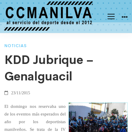
KDD
NOTICIAS
KDD Jubrique –
Jubrique
Genalguacil
–
23/11/2015
Genalguacil
El domingo nos reservaba uno
de los eventos más esperados del
año por los deportistas
manilveños. Se trata de la IV