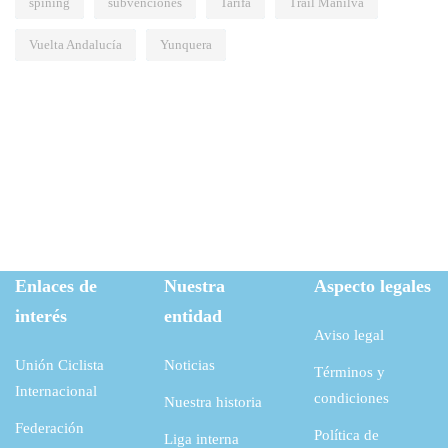
spining
subvenciones
Tarifa
Trail Manilva
Vuelta Andalucía
Yunquera
Enlaces de
Nuestra
Aspecto legales
interés
entidad
Aviso legal
Unión Ciclista
Noticias
Términos y
Internacional
condiciones
Nuestra historia
Federación
Política de
Liga interna