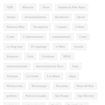
ABR
Alhaurín
Alora
Andalucía Bike Race
Arriate
Avituallamientos
Benahavís
bkool
Bokeron Bike
btt manilva
Casares
Cañete
Ceuta
Colaboraciones
confinamiento
Cross
cycling tour
El esparrago
el Mito
escuela
Estepona
Gala
Gymkana
HOLE
intercontinental
Intercontinental Race
Istán
Jubrique
La Grada
Los Kruos
mijas
Montecoche
Montejaque
Nocturna
Pinar del Rey
podium
Policias Locales
San Roque
San Silvestre